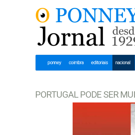
ponney
coimbra
editoriais
nacional
PORTUGAL PODE SER MU