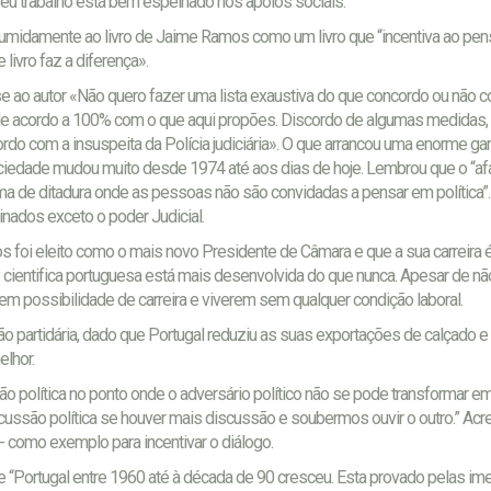
 seu trabalho está bem espelhado nos apoios sociais.
sumidamente ao livro de Jaime Ramos como um livro que “incentiva ao pe
 livro faz a diferença».
-se ao autor «Não quero fazer uma lista exaustiva do que concordo ou não 
 de acordo a 100% com o que aqui propões. Discordo de algumas medidas,
do com a insuspeita da Polícia judiciária». O que arrancou uma enorme ga
sociedade mudou muito desde 1974 até aos dias de hoje. Lembrou que o “a
ma de ditadura onde as pessoas não são convidadas a pensar em política”.
ados exceto o poder Judicial.
 foi eleito como o mais novo Presidente de Câmara e que a sua carreira 
o cientifica portuguesa está mais desenvolvida do que nunca. Apesar de não 
m possibilidade de carreira e viverem sem qualquer condição laboral.
o partidária, dado que Portugal reduziu as suas exportações de calçado e 
lhor.
são política no ponto onde o adversário político não se pode transformar em
scussão política se houver mais discussão e soubermos ouvir o outro.” Ac
 como exemplo para incentivar o diálogo.
e “Portugal entre 1960 até à década de 90 cresceu. Esta provado pelas i