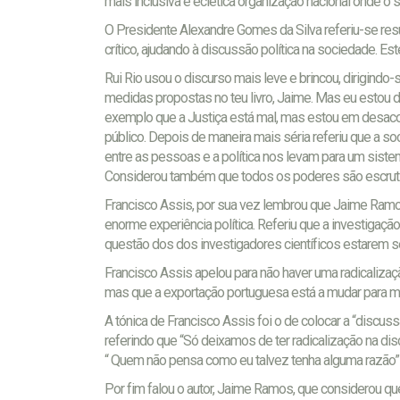
mais inclusiva e eclética organização nacional onde o
O Presidente Alexandre Gomes da Silva referiu-se re
crítico, ajudando à discussão política na sociedade. Este
Rui Rio usou o discurso mais leve e brincou, dirigindo
medidas propostas no teu livro, Jaime. Mas eu estou
exemplo que a Justiça está mal, mas estou em desacor
público. Depois de maneira mais séria referiu que a 
entre as pessoas e a política nos levam para um siste
Considerou também que todos os poderes são escrutin
Francisco Assis, por sua vez lembrou que Jaime Ramos
enorme experiência política. Referiu que a investigaçã
questão dos dos investigadores científicos estarem se
Francisco Assis apelou para não haver uma radicalizaçã
mas que a exportação portuguesa está a mudar para me
A tónica de Francisco Assis foi o de colocar a “discus
referindo que “Só deixamos de ter radicalização na di
“ Quem não pensa como eu talvez tenha alguma razão”-
Por fim falou o autor, Jaime Ramos, que considerou qu