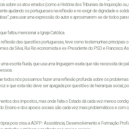
cia sobre os atos errados (como a História dos Tribunais da Inquisição ou,
ente ajudando os portugueses na reflexão e no exigir de dignidade e solid
mbas”, para usar uma expressão do autor e aproximarem-se de todos para
que faltou mencionar a Igreja Católica.
a reflexão das questões portuguesas, teve como testemunhas principais o
mes da Silva; Rui Rio economista e ex-Presidente do PSD e Francisco Ass
uma escrita fluida, que usa uma linguagem exata que não necessita de pal
pessoa.
que todos nós possamos fazer uma reflexão profunda sobre os problemas
z e que esta não deve ser apagada por questões de hierarquia social, po
entos dos impostos, mas onde falta o Estado dá cada vez menos condi
 do Ensino e dos apoios sociais são cada vez mais problemáticos e com 
ópria pois criou a ADFP- Assistência, Desenvolvimento e Formação Profis