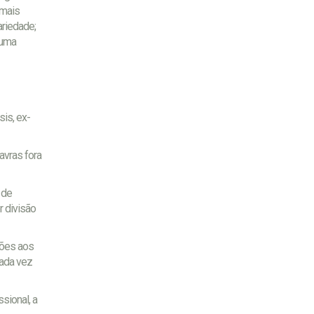
 mais
ariedade;
 uma
is, ex-
avras fora
 de
r divisão
ções aos
cada vez
sional, a