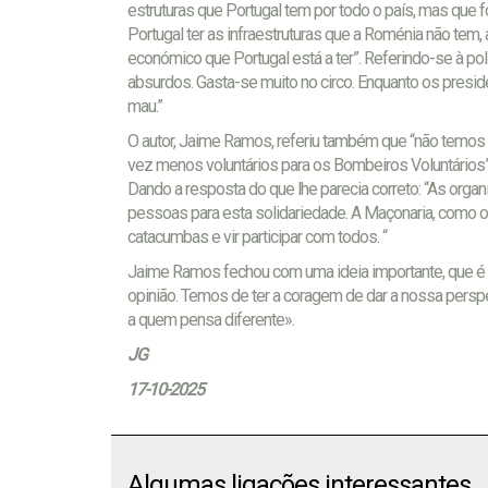
estruturas que Portugal tem por todo o país, mas que
Portugal ter as infraestruturas que a Roménia não t
económico que Portugal está a ter”. Referindo-se à p
absurdos. Gasta-se muito no circo. Enquanto os pre
mau.”
O autor, Jaime Ramos, referiu também que “não temos 
vez menos voluntários para os Bombeiros Voluntários”
Dando a resposta do que lhe parecia correto: “As organ
pessoas para esta solidariedade. A Maçonaria, como o
catacumbas e vir participar com todos. “
Jaime Ramos fechou com uma ideia importante, que é de
opinião. Temos de ter a coragem de dar a nossa pers
a quem pensa diferente».
JG
17-10-2025
Algumas ligações interessantes