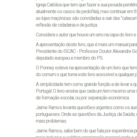
Igreja Católica que tem que fazer a sua pesada penitên
atualmente os casos de pedofilia), mas continuar em fr
as lojas maçónicas são convidadas a sair das “catacu
reflexão de cidadania e de justiça.
Considera o autor que houve um erro na capa do livro e 
A apresentação deste livro, que é mais um manual par
Presidente do ISCAC - Professor Doutor Alexandre Go
deputado europeu e membro do PS.
O Ponney esteve na apresentação de um livro que tem 
do comum o que torna este livro acessível a qualquer 
A simplicidade tem como grande função a de levar a 
Portugal. O livro ensina que cada um tem mesmo uma vo
de formação escolar, ou por separação económica.
Jaime Ramos levanta questões urgentes como os aum
portugueses. Onde as questões da Justiça, da Saúde,
mais problemas.
Jaime Ramos, sabe bem do que fala por experiência pr