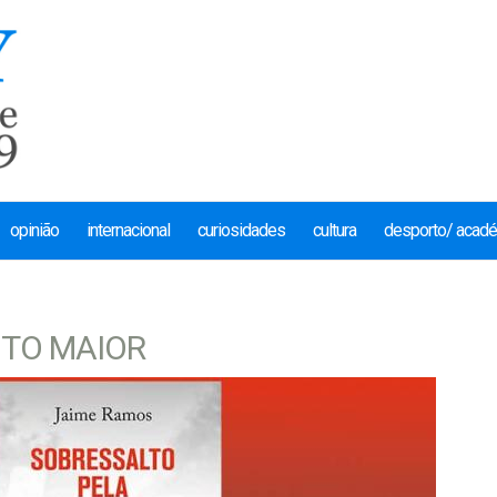
opinião
internacional
curiosidades
cultura
desporto/ acad
ITO MAIOR