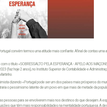
rtugal convém termos uma atitude mais confiante. Afinal de contas uma a
Ramos com o título «SOBRESSALTO PELA ESPERANÇA - APELO AOS MAÇONS
23 (faz hoje 2 anos), no Instituto Superior de Contabilidade e Administra
artinho.
otimista dizendo «Portugal pode ser um dos países mais prósperos do mu
ntraria o pessimismo latente de um povo em que mais de metade da popula
s as pessoas para se envolverem mais nos destinos do que desejam. A es
uições que têm mais responsabilidades na mentalidade portuguesa. A desi