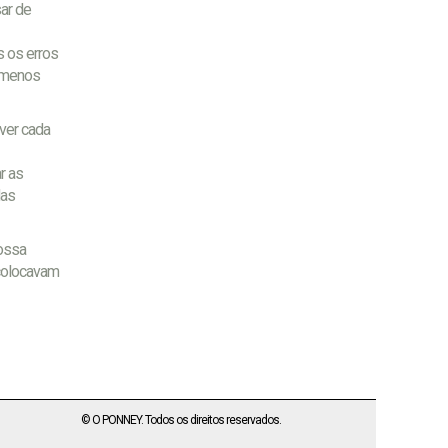
ar de
s os erros
o menos
ver cada
r as
das
nossa
 colocavam
© O PONNEY. Todos os direitos reservados.