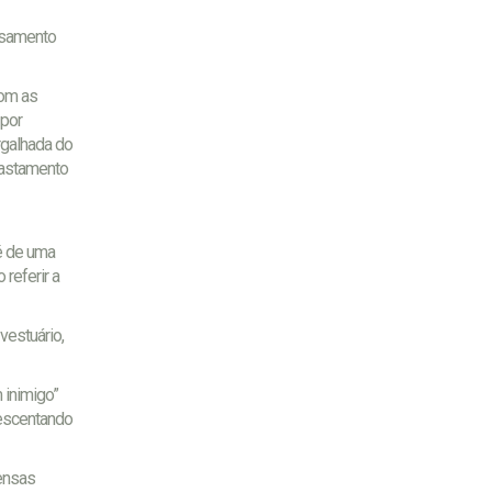
nsamento
com as
 por
rgalhada do
fastamento
é de uma
referir a
vestuário,
 inimigo”
rescentando
mensas