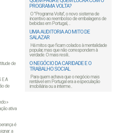
QUEM PAGA E QUEM LUCRA COM O
PROGRAMA VOLTA?
O "Programa Volta", o novo sistema de
incentivo ao reembolso de embalagens de
bebidas em Portugal, ...
UMA AUDITORIA AO MITO DE
SALAZAR
Há mitos que ficam colados à mentalidade
popular, mas que não correspondem à
verdade. O mais resili...
O NEGÓCIO DA CARIDADE E O
titude de
TRABALHO SOCIAL
Para quem achava que o negócio mais
 E A
rentável em Portugal era a especulação
ção de
imobiliária ou a interme...
ndo.»
ção ativa
perança é
gnar: a