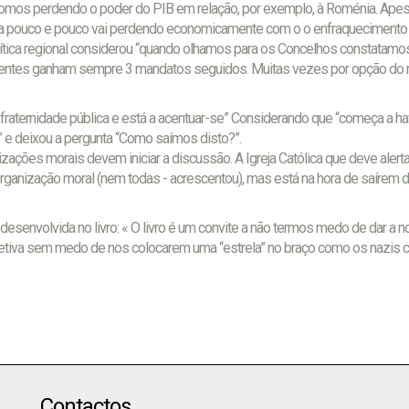
 fomos perdendo o poder do PIB em relação, por exemplo, à Roménia. Apes
em, a pouco e pouco vai perdendo economicamente com o o enfraquecimento
olítica regional considerou “quando olhamos para os Concelhos constatamo
sidentes ganham sempre 3 mandatos seguidos. Muitas vezes por opção d
fraternidade pública e está a acentuar-se” Considerando que “começa a ha
 e deixou a pergunta “Como saímos disto?”.
izações morais devem iniciar a discussão. A Igreja Católica que deve alerta
rganização moral (nem todas - acrescentou), mas está na hora de saírem 
senvolvida no livro: « O livro é um convite a não termos medo de dar a 
petiva sem medo de nos colocarem uma “estrela” no braço como os nazis
Contactos