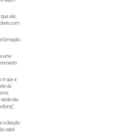
 que vão
 direto com
ha formação
ra uma
e momento
o é que a
ete da
 como
 ainda não
llying”,
 a direção
não sabe