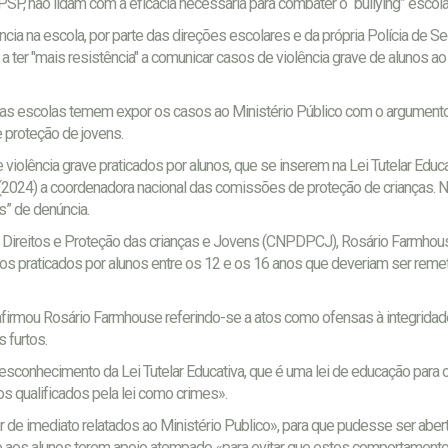
PSP, não lidam com a eficácia necessária para combater o “bullying” escola
ência na escola, por parte das direções escolares e da própria Polícia de S
 ter "mais resistência" a comunicar casos de violência grave de alunos ao
 as escolas temem expor os casos ao Ministério Público com o argument
e proteção de jovens.
violência grave praticados por alunos, que se inserem na Lei Tutelar Educa
 (2024) a coordenadora nacional das comissões de proteção de crianças. N
” de denúncia.
Direitos e Proteção das crianças e Jovens (CNPDPCJ), Rosário Farmhou
os praticados por alunos entre os 12 e os 16 anos que deveriam ser reme
irmou Rosário Farmhouse referindo-se a atos como ofensas à integridade 
 furtos.
conhecimento da Lei Tutelar Educativa, que é uma lei de educação para o 
os qualificados pela lei como crimes».
 de imediato relatados ao Ministério Publico», para que pudesse ser aber
sse aos alunos terem apoio atempado «para evitar que estes comportament