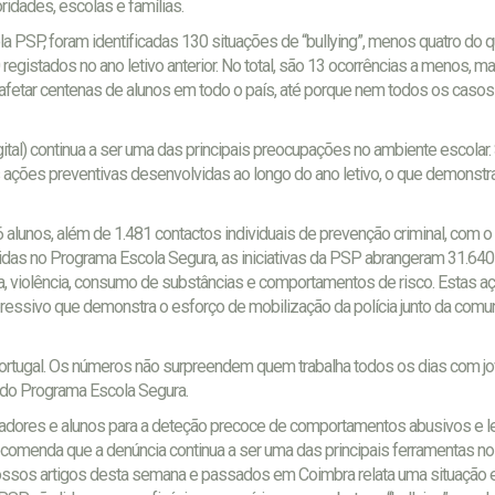
ridades, escolas e famílias.
 PSP, foram identificadas 130 situações de “bullying”, menos quatro do 
registados no ano letivo anterior. No total, são 13 ocorrências a menos, m
afetar centenas de alunos em todo o país, até porque nem todos os casos
digital) continua a ser uma das principais preocupações no ambiente escolar
 ações preventivas desenvolvidas ao longo do ano letivo, o que demonstr
alunos, além de 1.481 contactos individuais de prevenção criminal, com o 
nseridas no Programa Escola Segura, as iniciativas da PSP abrangeram 31.64
a, violência, consumo de substâncias e comportamentos de risco. Estas a
essivo que demonstra o esforço de mobilização da polícia junto da comu
 Portugal. Os números não surpreendem quem trabalha todos os dias com j
 do Programa Escola Segura.
ucadores e alunos para a deteção precoce de comportamentos abusivos e 
 recomenda que a denúncia continua a ser uma das principais ferramentas 
s nossos artigos desta semana e passados em Coimbra relata uma situação