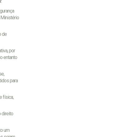
r.
egurança
 Ministério
o de
tiva, por
o entanto
se,
tidos para
física,
direito
to um
os sejam