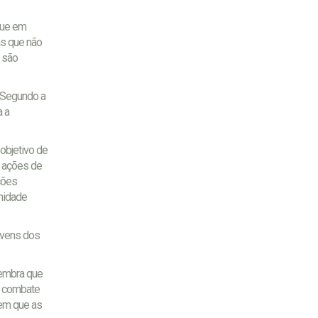
que em
as que não
 são
. Segundo a
a a
objetivo de
0 ações de
ções
nidade
ovens dos
lembra que
no combate
 em que as