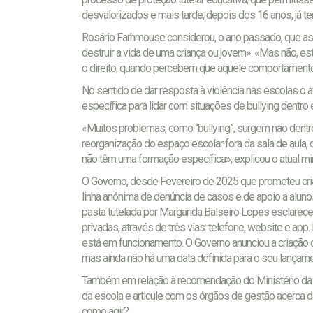
desvalorizados e mais tarde, depois dos 16 anos, já 
Rosário Farhmouse considerou, o ano passado, que as
destruir a vida de uma criança ou jovem». «Mas não, e
o direito, quando percebem que aquele comportamento
No sentido de dar resposta à violência nas escolas o
específica para lidar com situações de bullying dentro e
«Muitos problemas, como “bullying”, surgem não dentro 
reorganização do espaço escolar fora da sala de aula,
não têm uma formação específica», explicou o atual mi
O Governo, desde Fevereiro de 2025 que prometeu criar 
linha anónima de denúncia de casos e de apoio a aluno
pasta tutelada por Margarida Balseiro Lopes esclarece
privadas, através de três vias: telefone, website e ap
está em funcionamento. O Governo anunciou a criação da 
mas ainda não há uma data definida para o seu lançame
Também em relação à recomendação do Ministério da 
da escola e articule com os órgãos de gestão acerca 
como agir?