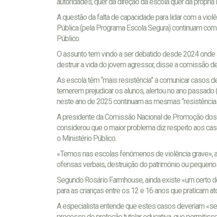
autoridades, quer da direção da escola quer da própria 
A questão da falta de capacidade para lidar com a viol
Pública (pela Programa Escola Segura) continuam com a
Público.
O assunto tem vindo a ser debatido desde 2024 onde
destruir a vida do jovem agressor, disse a comissão d
As escola têm “mais resistência” a comunicar casos de 
temerem prejudicar os alunos, alertou no ano passado
neste ano de 2025 continuam as mesmas “resistências
A presidente da Comissão Nacional de Promoção dos 
considerou que o maior problema diz respeito aos cas
o Ministério Público.
«Temos nas escolas fenómenos de violência grave», af
ofensas verbais, destruição do património ou pequenos
Segundo Rosário Farmhouse, ainda existe «um certo des
para as crianças entre os 12 e 16 anos que praticam at
A especialista entende que estes casos deveriam «ser
processo de proteção tutelar educativa, que permiti