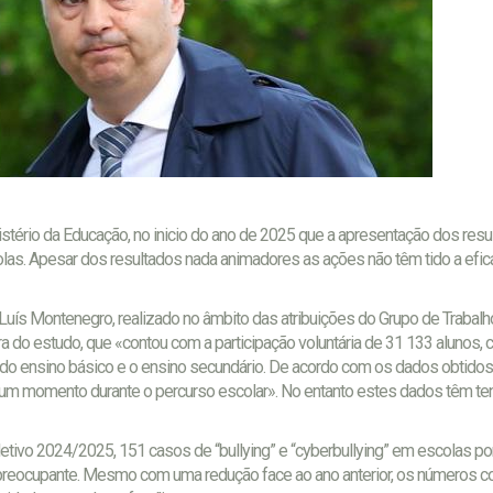
istério da Educação, no inicio do ano de 2025 que a apresentação dos res
colas. Apesar dos resultados nada animadores as ações não têm tido a efic
Luís Montenegro, realizado no âmbito das atribuições do Grupo de Trabalh
a do estudo, que «contou com a participação voluntária de 31 133 alunos,
los do ensino básico e o ensino secundário. De acordo com os dados obtido
algum momento durante o percurso escolar». No entanto estes dados têm te
 letivo 2024/2025, 151 casos de “bullying” e “cyberbullying” em escolas p
preocupante. Mesmo com uma redução face ao ano anterior, os números c