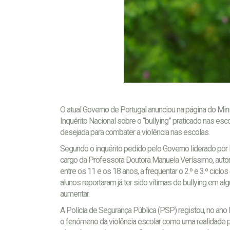
O atual Governo de Portugal anunciou na página do Min
Inquérito Nacional sobre o “bullying” praticado nas es
desejada para combater a violência nas escolas.
Segundo o inquérito pedido pelo Governo liderado por 
cargo da Professora Doutora Manuela Veríssimo, autor
entre os 11 e os 18 anos, a frequentar o 2.º e 3.º cic
alunos reportaram já ter sido vítimas de bullying em 
aumentar.
A Polícia de Segurança Pública (PSP) registou, no ano
o fenómeno da violência escolar como uma realidade 