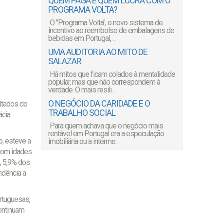
QUEM PAGA E QUEM LUCRA COM O
PROGRAMA VOLTA?
O "Programa Volta", o novo sistema de
incentivo ao reembolso de embalagens de
bebidas em Portugal, ...
UMA AUDITORIA AO MITO DE
SALAZAR
Há mitos que ficam colados à mentalidade
popular, mas que não correspondem à
verdade. O mais resili...
O NEGÓCIO DA CARIDADE E O
ultados do
TRABALHO SOCIAL
ácia
Para quem achava que o negócio mais
rentável em Portugal era a especulação
o, esteve a
imobiliária ou a interme...
 com idades
s, 5,9% dos
ndência a
ortuguesas,
ontinuam