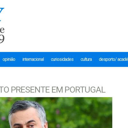
opinião
internacional
curiosidades
cultura
desporto/ acad
ITO PRESENTE EM PORTUGAL