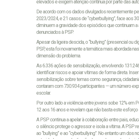
elevados e exigem atenção contínua por parte das auto
De acordo com os dados divulgados recentemente pela
2023/2024, e 21 casos de “cyberbullying”, face aos 30 
diminuem a gravidade dos episódios que continuam a 
denunciados à PSP.
Apesar da ligeira descida, o “bullying” (presencial ou 
PSP, esta foi novamente a temática mais abordada nas
dimensão do problema.
As 6.336 ações de sensibilização, envolvendo 131.246 
identificar riscos e apoiar vítimas de forma direta. I
sensibilização sobre temas como segurança, cidadani
contaram com 730.934 participantes — um número expr
escolar.
Por outro lado a violência entre jovens sobe 12% em
12 aos 16 anos e revelam que não basta este esforço
A PSP continua a apelar à colaboração entre pais, ed
o silêncio protege o agressor e isola a vítima. A PSP
ao “bullying” e ao “cyberbullying”. No entanto um do