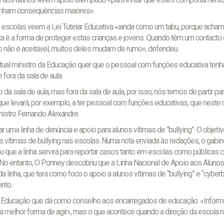
tenham consequências maiores».
 escolas veem a Lei Tutelar Educativa «ainda como um tabu, porque acham
sta é a forma de proteger estas crianças e jovens. Quando têm um contacto
 não é aceitável, muitos deles mudam de rumo», defendeu.
 atual ministro da Educação quer que o pessoal com funções educativa ten
 fora da sala de aula.
da sala de aula, mas fora da sala de aula, por isso, nós temos de partir pa
 que levará, por exemplo, a ter pessoal com funções educativas, que nest
nistro Fernando Alexandre.
uma linha de denúncia e apoio para alunos vítimas de “bullying”. O objetiv
s vítimas de bullying nas escolas. Numa nota enviada às redações, o gabin
u que a linha servirá para reportar casos tanto em escolas como públicas
p. No entanto, O Ponney descobriu que a Linha Nacional de Apoio aos Alunos
linha, que terá como foco o apoio a alunos vítimas de “bullying” e “cyberbu
nto.
Educação que dá como conselho aos encarregados de educação: «Informe
da melhor forma de agir», mas o que acontece quando a direção da escola 