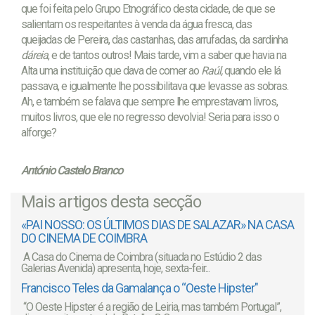
que foi feita pelo Grupo Etnográfico desta cidade, de que se
salientam os respeitantes à venda da água fresca, das
queijadas de Pereira, das castanhas, das arrufadas, da sardinha
dáreia
, e de tantos outros! Mais tarde, vim a saber que havia na
Alta uma instituição que dava de comer ao
Raúl,
quando ele lá
passava, e igualmente lhe possibilitava que levasse as sobras.
Ah, e também se falava que sempre lhe emprestavam livros,
muitos livros, que ele no regresso devolvia! Seria para isso o
alforge?
António Castelo Branco
Mais artigos desta secção
«PAI NOSSO: OS ÚLTIMOS DIAS DE SALAZAR» NA CASA
DO CINEMA DE COIMBRA
A Casa do Cinema de Coimbra (situada no Estúdio 2 das
Galerias Avenida) apresenta, hoje, sexta-feir...
Francisco Teles da Gamalança o “Oeste Hipster"
“O Oeste Hipster é a região de Leiria, mas também Portugal”,