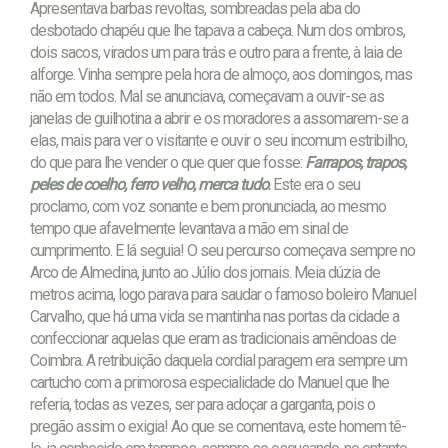
Apresentava barbas revoltas, sombreadas pela aba do
desbotado chapéu que lhe tapava a cabeça. Num dos ombros,
dois sacos, virados um para trás e outro para a frente, à laia de
alforge. Vinha sempre pela hora de almoço, aos domingos, mas
não em todos. Mal se anunciava, começavam a ouvir-se as
janelas de guilhotina a abrir e os moradores a assomarem-se a
elas, mais para ver o visitante e ouvir o seu incomum estribilho,
do que para lhe vender o que quer que fosse:
Farrapos, trapos,
peles de coelho, ferro velho, merca tudo
.
Este era o seu
proclamo, com voz sonante e bem pronunciada, ao mesmo
tempo que afavelmente levantava a mão em sinal de
cumprimento. E lá seguia! O seu percurso começava sempre no
Arco de Almedina, junto ao Júlio dos jornais. Meia dúzia de
metros acima, logo parava para saudar o famoso boleiro Manuel
Carvalho, que há uma vida se mantinha nas portas da cidade a
confeccionar aquelas que eram as tradicionais amêndoas de
Coimbra. A retribuição daquela cordial paragem era sempre um
cartucho com a primorosa especialidade do Manuel que lhe
referia, todas as vezes, ser para adoçar a garganta, pois o
pregão assim o exigia! Ao que se comentava, este homem tê-