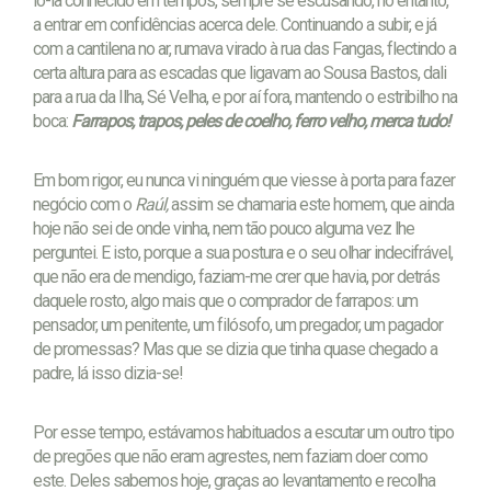
lo-ia conhecido em tempos, sempre se escusando, no entanto,
a entrar em confidências acerca dele. Continuando a subir, e já
com a cantilena no ar, rumava virado à rua das Fangas, flectindo a
certa altura para as escadas que ligavam ao Sousa Bastos, dali
para a rua da Ilha, Sé Velha, e por aí fora, mantendo o estribilho na
boca:
Farrapos, trapos, peles de coelho, ferro velho, merca tudo!
Em bom rigor, eu nunca vi ninguém que viesse à porta para fazer
negócio com o
Raúl,
assim se chamaria este homem, que ainda
hoje não sei de onde vinha, nem tão pouco alguma vez lhe
perguntei. E isto, porque a sua postura e o seu olhar indecifrável,
que não era de mendigo, faziam-me crer que havia, por detrás
daquele rosto, algo mais que o comprador de farrapos: um
pensador, um penitente, um filósofo, um pregador, um pagador
de promessas? Mas que se dizia que tinha quase chegado a
padre, lá isso dizia-se!
Por esse tempo, estávamos habituados a escutar um outro tipo
de pregões que não eram agrestes, nem faziam doer como
este. Deles sabemos hoje, graças ao levantamento e recolha