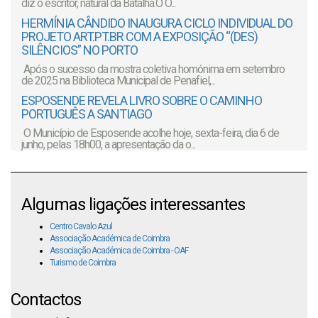
diz o escritor, natural da Batalha.O O...
HERMÍNIA CÂNDIDO INAUGURA CICLO INDIVIDUAL DO
PROJETO ART.PT.BR COM A EXPOSIÇÃO “(DES)
SILÊNCIOS” NO PORTO
Após o sucesso da mostra coletiva homónima em setembro
de 2025 na Biblioteca Municipal de Penafiel,...
ESPOSENDE REVELA LIVRO SOBRE O CAMINHO
PORTUGUÊS A SANTIAGO
O Município de Esposende acolhe hoje, sexta-feira, dia 6 de
junho, pelas 18h00, a apresentação da o...
Algumas ligações interessantes
Centro Cavalo Azul
Associação Académica de Coimbra
Associação Académica de Coimbra - OAF
Turismo de Coimbra
Contactos