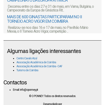
CAMPEONATO DA EUROPA RÍTMICA
Decorreu entre os dias 27 e 31 de maio, em Varna, Bulgária, o
Campeonato da Europa de Ginástica Rít...
MAIS DE 600 GINASTAS PARTICIPARAM NO II
TORNEIO ACRO VIGOR EM COIMBRA
Realizou-se nos dias 16 e 17 de maio, no Pavilhão Mário
Mexia, o II Torneio Acro Vigor, competição ...
Algumas ligações interessantes
Centro Cavalo Azul
Associação Académica de Coimbra
Associação Académica de Coimbra - OAF
Turismo de Coimbra
Contactos
Email: info@oponney.pt
© O PONNEY. Todos os direitos reservados.
Desenvolvido por: