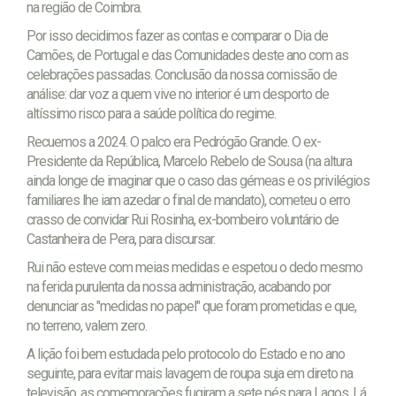
na região de Coimbra.
Por isso decidimos fazer as contas e comparar o Dia de
Camões, de Portugal e das Comunidades deste ano com as
celebrações passadas. Conclusão da nossa comissão de
análise: dar voz a quem vive no interior é um desporto de
altíssimo risco para a saúde política do regime.
Recuemos a 2024. O palco era Pedrógão Grande. O ex-
Presidente da República, Marcelo Rebelo de Sousa (na altura
ainda longe de imaginar que o caso das gémeas e os privilégios
familiares lhe iam azedar o final de mandato), cometeu o erro
crasso de convidar Rui Rosinha, ex-bombeiro voluntário de
Castanheira de Pera, para discursar.
Rui não esteve com meias medidas e espetou o dedo mesmo
na ferida purulenta da nossa administração, acabando por
denunciar as "medidas no papel" que foram prometidas e que,
no terreno, valem zero.
A lição foi bem estudada pelo protocolo do Estado e no ano
seguinte, para evitar mais lavagem de roupa suja em direto na
televisão, as comemorações fugiram a sete pés para Lagos. Lá