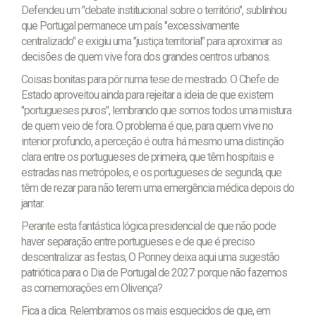
Defendeu um "debate institucional sobre o território", sublinhou
que Portugal permanece um país "excessivamente
centralizado" e exigiu uma "justiça territorial" para aproximar as
decisões de quem vive fora dos grandes centros urbanos.
Coisas bonitas para pôr numa tese de mestrado. O Chefe de
Estado aproveitou ainda para rejeitar a ideia de que existem
"portugueses puros", lembrando que somos todos uma mistura
de quem veio de fora. O problema é que, para quem vive no
interior profundo, a perceção é outra: há mesmo uma distinção
clara entre os portugueses de primeira, que têm hospitais e
estradas nas metrópoles, e os portugueses de segunda, que
têm de rezar para não terem uma emergência médica depois do
jantar.
Perante esta fantástica lógica presidencial de que não pode
haver separação entre portugueses e de que é preciso
descentralizar as festas, O Ponney deixa aqui uma sugestão
patriótica para o Dia de Portugal de 2027: porque não fazemos
as comemorações em Olivença?
Fica a dica. Relembramos os mais esquecidos de que, em