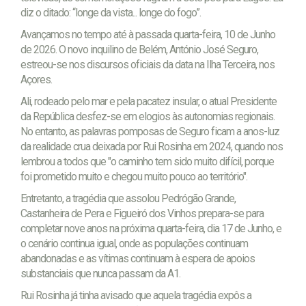
diz o ditado: “longe da vista... longe do fogo”.
Avançamos no tempo até à passada quarta-feira, 10 de Junho
de 2026. O novo inquilino de Belém, António José Seguro,
estreou-se nos discursos oficiais da data na Ilha Terceira, nos
Açores.
Ali, rodeado pelo mar e pela pacatez insular, o atual Presidente
da República desfez-se em elogios às autonomias regionais.
No entanto, as palavras pomposas de Seguro ficam a anos-luz
da realidade crua deixada por Rui Rosinha em 2024, quando nos
lembrou a todos que "o caminho tem sido muito difícil, porque
foi prometido muito e chegou muito pouco ao território".
Entretanto, a tragédia que assolou Pedrógão Grande,
Castanheira de Pera e Figueiró dos Vinhos prepara-se para
completar nove anos na próxima quarta-feira, dia 17 de Junho, e
o cenário continua igual, onde as populações continuam
abandonadas e as vítimas continuam à espera de apoios
substanciais que nunca passam da A1.
Rui Rosinha já tinha avisado que aquela tragédia expôs a