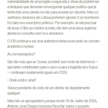
vulnerabilidade de uma região esquecida e cheia de problemas
estruturais que deveriam envergonhar qualquer político que já
tenha tido uma caneta na mão para assinar um decreto. Mas os
senhores doutores de Lisboa preferem ignorar. O ex-bombeiro
foi claro nos exemplos práticos. Por exemplo: se ele precisar
de levar o filho ao médico à noite, não tem uma única urgência
aberta no concelho nem nos arredores.
O IC8 continua a ser uma autêntica roleta russa onde se somam
acidentes mortais.
As comunicações?
São tão más que as "zonas sombra" sem rede de telemóvel —
que tanto contribuíram para o caos e para a tragédia dos fogos
— continuam exatamente iguais em 2026.
- Onde está o sinal?
Talvez pendente do visto de um diretor de departamento
qualquer.
Mas não se apoquentem, porque neste 10 de Junho de 2026,
António José Seguro resolveu filosofar sobre o assunto.