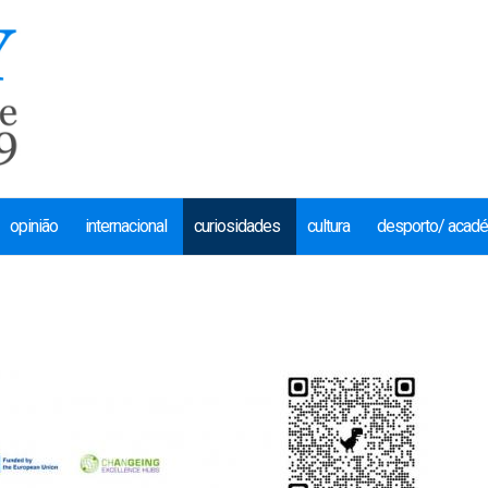
opinião
internacional
curiosidades
cultura
desporto/ acad