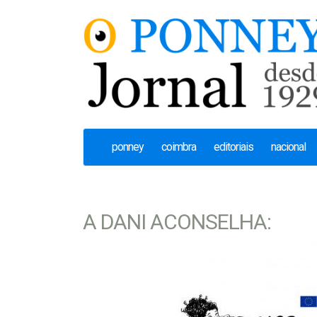
ponney
coimbra
editoriais
nacional
A DANI ACONSELHA: