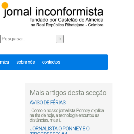
émica
sobre nós
contactos
Mais artigos desta secção
AVISO DE FÉRIAS
Como o nosso jornalista Ponney explica
na tira de hoje, a tecnologia encurtou as
distâncias, mas i...
JORNALISTA O PONNEY E O