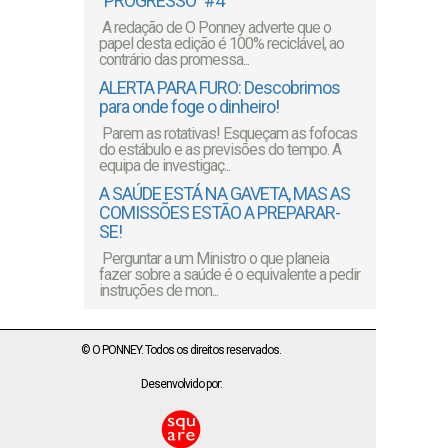
"PROGRESSO" #4
A redação de O Ponney adverte que o
papel desta edição é 100% reciclável, ao
contrário das promessa...
ALERTA PARA FURO: Descobrimos
para onde foge o dinheiro!
Parem as rotativas! Esqueçam as fofocas
do estábulo e as previsões do tempo. A
equipa de investigaç...
A SAÚDE ESTÁ NA GAVETA, MAS AS
COMISSÕES ESTÃO A PREPARAR-
SE!
Perguntar a um Ministro o que planeia
fazer sobre a saúde é o equivalente a pedir
instruções de mon...
© O PONNEY. Todos os direitos reservados.
Desenvolvido por: