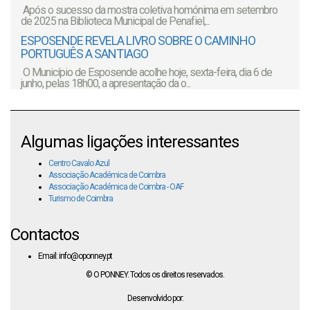
Após o sucesso da mostra coletiva homónima em setembro
de 2025 na Biblioteca Municipal de Penafiel,...
ESPOSENDE REVELA LIVRO SOBRE O CAMINHO
PORTUGUÊS A SANTIAGO
O Município de Esposende acolhe hoje, sexta-feira, dia 6 de
junho, pelas 18h00, a apresentação da o...
Algumas ligações interessantes
Centro Cavalo Azul
Associação Académica de Coimbra
Associação Académica de Coimbra - OAF
Turismo de Coimbra
Contactos
Email: info@oponney.pt
© O PONNEY. Todos os direitos reservados.
Desenvolvido por: