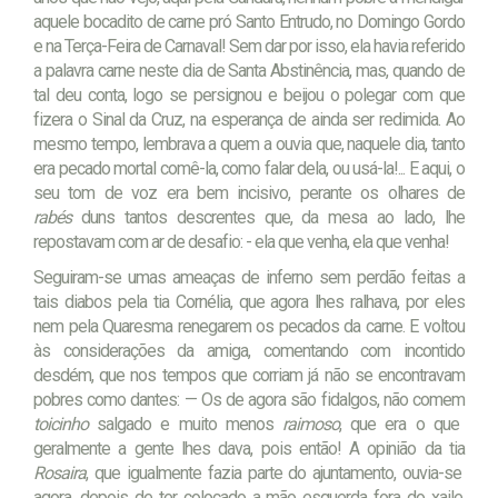
aquele bocadito de carne pró Santo Entrudo, no Domingo Gordo
e na Terça-Feira de Carnaval! Sem dar por isso, ela havia referido
a palavra carne neste dia de Santa Abstinência, mas, quando de
tal deu conta, logo se persignou e beijou o polegar com que
fizera o Sinal da Cruz, na esperança de ainda ser redimida. Ao
mesmo tempo, lembrava a quem a ouvia que, naquele dia, tanto
era pecado mortal comê-la, como falar dela, ou usá-la!... E aqui, o
seu tom de voz era bem incisivo, perante os olhares de
rabés
duns tantos descrentes que, da mesa ao lado, lhe
repostavam com ar de desafio: - ela que venha, ela que venha!
Seguiram-se umas ameaças de inferno sem perdão feitas a
tais diabos pela tia Cornélia, que agora lhes ralhava, por eles
nem pela Quaresma renegarem os pecados da carne. E voltou
às considerações da amiga, comentando com incontido
desdém, que nos tempos que corriam já não se encontravam
pobres como dantes: — Os de agora são fidalgos, não comem
toicinho
salgado e muito menos
raimoso
, que era o que
geralmente a gente lhes dava, pois então! A opinião da tia
Rosaira
, que igualmente fazia parte do ajuntamento, ouvia-se
agora, depois de ter colocado a mão esquerda fora do xaile,