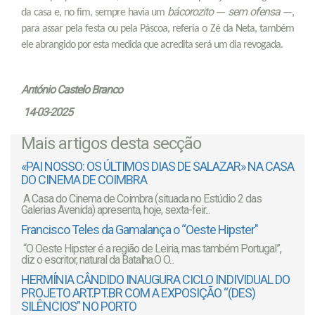
bácorozito
sem ofensa
da casa e, no fim, sempre havia um
—
—,
para assar pela festa ou pela Páscoa, referia o Zé da Neta, também
ele abrangido por esta medida que acredita será um dia revogada.
António Castelo Branco
14-03-2025
Mais artigos desta secção
«PAI NOSSO: OS ÚLTIMOS DIAS DE SALAZAR» NA CASA
DO CINEMA DE COIMBRA
A Casa do Cinema de Coimbra (situada no Estúdio 2 das
Galerias Avenida) apresenta, hoje, sexta-feir...
Francisco Teles da Gamalança o “Oeste Hipster"
“O Oeste Hipster é a região de Leiria, mas também Portugal”,
diz o escritor, natural da Batalha.O O...
HERMÍNIA CÂNDIDO INAUGURA CICLO INDIVIDUAL DO
PROJETO ART.PT.BR COM A EXPOSIÇÃO “(DES)
SILÊNCIOS” NO PORTO