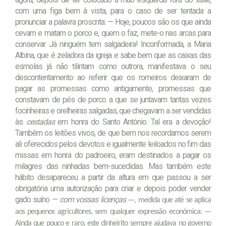
com uma figa bem à vista, para o caso de ser tentada a
pronunciar a palavra proscrita: — Hoje, poucos são os que ainda
cevam e matam o porco e, quem o faz, mete-o nas arcas para
conservar. Já ninguém tem salgadeira! Inconformada, a Maria
Albina, que é zeladora da igreja e sabe bem que as caixas das
esmolas já não tilintam como outrora, manifestava o seu
descontentamento ao referir que os romeiros deixaram de
pagar as promessas como antigamente, promessas que
constavam de pés de porco a que se juntavam tantas vezes
focinheiras e orelheiras salgadas, que chegavam a ser vendidas
às
cestadas
em honra do Santo António. Tal era a devoção!
Também os leitões vivos, de que bem nos recordamos serem
ali oferecidos pelos devotos e igualmente leiloados no fim das
missas em honra do padroeiro, eram destinados a pagar os
milagres das ninhadas bem-sucedidas. Mas também este
hábito desapareceu a partir da altura em que passou a ser
obrigatória uma autorização para criar e depois poder vender
gado suíno —
com vossas licenças
—, medida que até se aplica
aos pequenos agricultores, sem qualquer expressão económica: —
Ainda que pouco e raro, este dinheirito sempre ajudava no governo