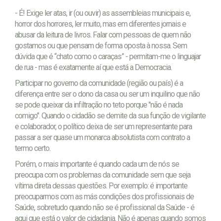
- É! Exige ler atas, ir (ou ouvir) as assembleias municipais e,
horror dos horrores, ler muito, mas em diferentes jornais e
abusar da leitura de livros. Falar com pessoas de quem não
gostamos ou que pensam de forma oposta à nossa. Sem
dúvida que é “chato como o caraças” - permitam-me o linguajar
de rua - mas é exatamente aí que está a Democracia.
Participar no governo da comunidade (região ou país) é a
diferença entre ser o dono da casa ou ser um inquilino que não
se pode queixar da infiltração no teto porque "não é nada
comigo". Quando o cidadão se demite da sua função de vigilante
e colaborador, o político deixa de ser um representante para
passar a ser quase um monarca absolutista com contrato a
termo certo.
Porém, o mais importante é quando cada um de nós se
preocupa com os problemas da comunidade sem que seja
vítima direta dessas questões. Por exemplo: é importante
preocuparmos com as más condições dos profissionais de
Saúde, sobretudo quando não se é profissional da Saúde - é
aqui que está o valor de cidadania. Não é apenas quando somos