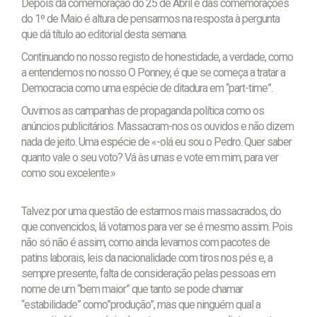
Depois da comemoração do 25 de Abril e das comemorações
do 1º de Maio é altura de pensarmos na resposta à pergunta
que dá título ao editorial desta semana.
Continuando no nosso registo de honestidade, a verdade, como
a entendemos no nosso O Ponney, é que se começa a tratar a
Democracia como uma espécie de ditadura em “part-time”.
Ouvimos as campanhas de propaganda política como os
anúncios publicitários. Massacram-nos os ouvidos e não dizem
nada de jeito. Uma espécie de «-olá eu sou o Pedro. Quer saber
quanto vale o seu voto? Vá às urnas e vote em mim, para ver
como sou excelente.»
Talvez por uma questão de estarmos mais massacrados, do
que convencidos, lá votamos para ver se é mesmo assim. Pois
não só não é assim, como ainda levamos com pacotes de
patins laborais, leis da nacionalidade com tiros nos pés e, a
sempre presente, falta de consideração pelas pessoas em
nome de um “bem maior” que tanto se pode chamar
“estabilidade” como”produção”, mas que ninguém qual a