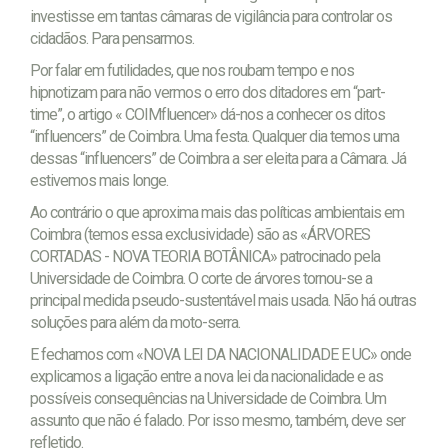
investisse em tantas câmaras de vigilância para controlar os
cidadãos. Para pensarmos.
Por falar em futilidades, que nos roubam tempo e nos
hipnotizam para não vermos o erro dos ditadores em “part-
time”, o artigo « COIMfluencer» dá-nos a conhecer os ditos
“influencers” de Coimbra. Uma festa. Qualquer dia temos uma
dessas “influencers” de Coimbra a ser eleita para a Câmara. Já
estivemos mais longe.
Ao contrário o que aproxima mais das políticas ambientais em
Coimbra (temos essa exclusividade) são as «ÁRVORES
CORTADAS - NOVA TEORIA BOTÂNICA» patrocinado pela
Universidade de Coimbra. O corte de árvores tornou-se a
principal medida pseudo-sustentável mais usada. Não há outras
soluções para além da moto-serra.
E fechamos com «NOVA LEI DA NACIONALIDADE E UC» onde
explicamos a ligação entre a nova lei da nacionalidade e as
possíveis consequências na Universidade de Coimbra. Um
assunto que não é falado. Por isso mesmo, também, deve ser
refletido.