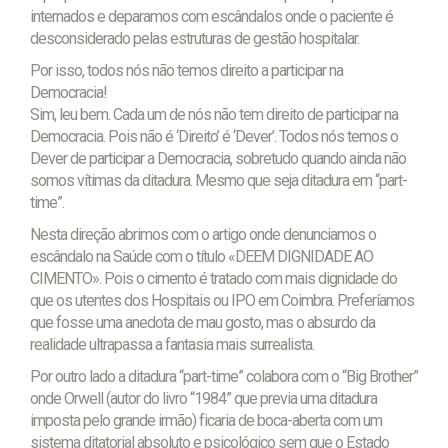
internados e deparamos com escândalos onde o paciente é
desconsiderado pelas estruturas de gestão hospitalar.
Por isso, todos nós não temos direito a participar na
Democracia!
Sim, leu bem. Cada um de nós não tem direito de participar na
Democracia. Pois não é ‘Direito’ é ‘Dever’. Todos nós temos o
Dever de participar a Democracia, sobretudo quando ainda não
somos vítimas da ditadura. Mesmo que seja ditadura em “part-
time”.
Nesta direção abrimos com o artigo onde denunciamos o
escândalo na Saúde com o título «DEEM DIGNIDADE AO
CIMENTO». Pois o cimento é tratado com mais dignidade do
que os utentes dos Hospitais ou IPO em Coimbra. Preferíamos
que fosse uma anedota de mau gosto, mas o absurdo da
realidade ultrapassa a fantasia mais surrealista.
Por outro lado a ditadura “part-time” colabora com o “Big Brother”
onde Orwell (autor do livro “1984” que previa uma ditadura
imposta pelo grande irmão) ficaria de boca-aberta com um
sistema ditatorial absoluto e psicológico sem que o Estado