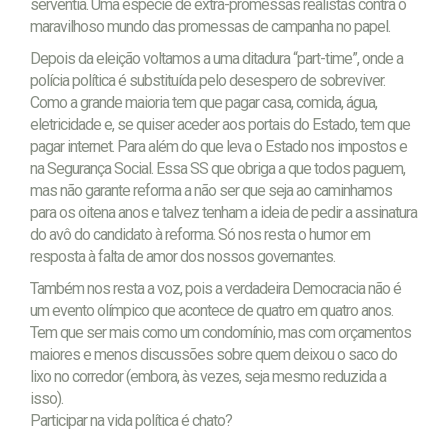
serventia. Uma espécie de extra-promessas realistas contra o
maravilhoso mundo das promessas de campanha no papel.
Depois da eleição voltamos a uma ditadura “part-time”, onde a
polícia política é substituída pelo desespero de sobreviver.
Como a grande maioria tem que pagar casa, comida, água,
eletricidade e, se quiser aceder aos portais do Estado, tem que
pagar internet. Para além do que leva o Estado nos impostos e
na Segurança Social. Essa SS que obriga a que todos paguem,
mas não garante reforma a não ser que seja ao caminhamos
para os oitena anos e talvez tenham a ideia de pedir a assinatura
do avô do candidato à reforma. Só nos resta o humor em
resposta à falta de amor dos nossos governantes.
Também nos resta a voz, pois a verdadeira Democracia não é
um evento olímpico que acontece de quatro em quatro anos.
Tem que ser mais como um condomínio, mas com orçamentos
maiores e menos discussões sobre quem deixou o saco do
lixo no corredor (embora, às vezes, seja mesmo reduzida a
isso).
Participar na vida política é chato?