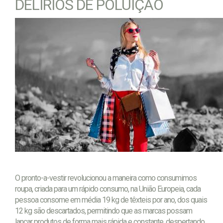
DELÍRIOS DE POLUIÇÃO
O pronto-a-vestir revolucionou a maneira como consumimos
roupa, criada para um rápido consumo, na União Europeia, cada
pessoa consome em média 19 kg de têxteis por ano, dos quais
12 kg são descartados, permitindo que as marcas possam
lançar produtos de forma mais rápida e constante, despertando