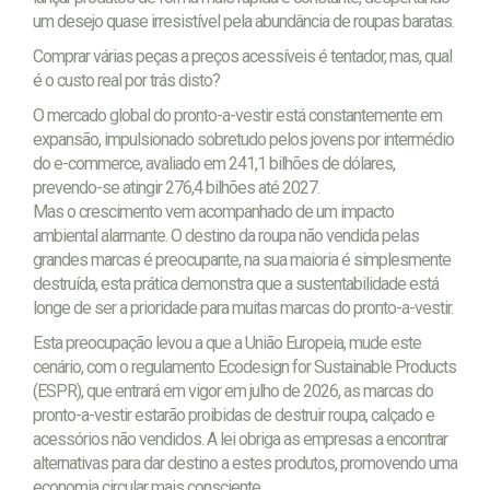
um desejo quase irresistível pela abundância de roupas baratas.
Comprar várias peças a preços acessíveis é tentador, mas, qual
é o custo real por trás disto?
O mercado global do pronto-a-vestir está constantemente em
expansão, impulsionado sobretudo pelos jovens por intermédio
do e-commerce, avaliado em 241,1 bilhões de dólares,
prevendo-se atingir 276,4 bilhões até 2027.
Mas o crescimento vem acompanhado de um impacto
ambiental alarmante. O destino da roupa não vendida pelas
grandes marcas é preocupante, na sua maioria é simplesmente
destruída, esta prática demonstra que a sustentabilidade está
longe de ser a prioridade para muitas marcas do pronto-a-vestir.
Esta preocupação levou a que a União Europeia, mude este
cenário, com o regulamento Ecodesign for Sustainable Products
(ESPR), que entrará em vigor em julho de 2026, as marcas do
pronto-a-vestir estarão proibidas de destruir roupa, calçado e
acessórios não vendidos. A lei obriga as empresas a encontrar
alternativas para dar destino a estes produtos, promovendo uma
economia circular mais consciente.