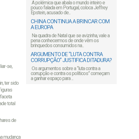
A polémica que abala o mundo inteiro e
pouco falada em Portugal, coloca Jeffrey
Epstein, acusado de...
CHINA CONTINUA A BRINCAR COM
A EUROPA
Na quadra de Natal que se avizinha, vale a
pena conhecermos de onde vêm os
brinquedos consumidos na...
ARGUMENTO DE “LUTA CONTRA
CORRUPÇÃO” JUSTIFICA DITADURA?
iar-se,
Os argumentos sobre a “luta contra a
corrupção e contra os políticos” começam
a ganhar espaço para ...
, ter sido
figuras
 faceta
de total
lhares de
uma mudança