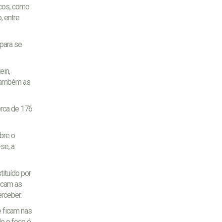
icos, como
, entre
para se
ein,
 também as
erca de 176
bre o
se, a
tituído por
icam as
rceber.
 ficam nas
o o foco é