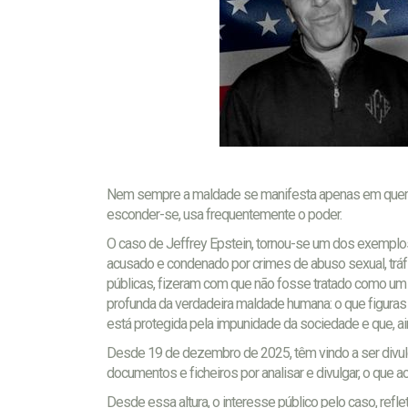
Nem sempre a maldade se manifesta apenas em quem te
esconder-se, usa frequentemente o poder.
O caso de Jeffrey Epstein, tornou-se um dos exemplos
acusado e condenado por crimes de abuso sexual, tráf
públicas, fizeram com que não fosse tratado como um c
profunda da verdadeira maldade humana: o que figuras 
está protegida pela impunidade da sociedade e que, a
Desde 19 de dezembro de 2025, têm vindo a ser divul
documentos e ficheiros por analisar e divulgar, o que 
Desde essa altura, o interesse público pelo caso, ref