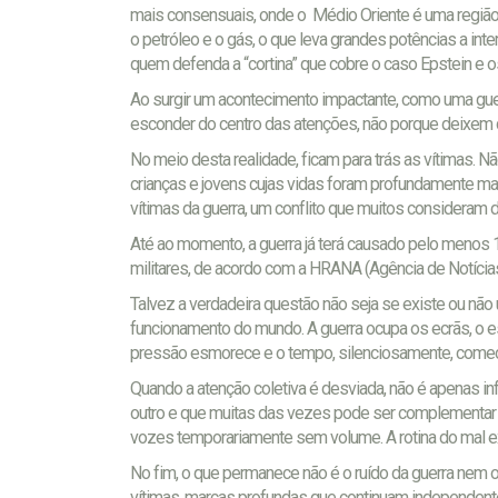
mais consensuais, onde o Médio Oriente é uma região 
o petróleo e o gás, o que leva grandes potências a interv
quem defenda a “cortina” que cobre o caso Epstein e o
Ao surgir um acontecimento impactante, como uma gue
esconder do centro das atenções, não porque deixem 
No meio desta realidade, ficam para trás as vítimas. N
crianças e jovens cujas vidas foram profundamente m
vítimas da guerra, um conflito que muitos consideram 
Até ao momento, a guerra já terá causado pelo menos 1.
militares, de acordo com a HRANA (Agência de Notíci
Talvez a verdadeira questão não seja se existe ou não
funcionamento do mundo. A guerra ocupa os ecrãs, o e
pressão esmorece e o tempo, silenciosamente, começa 
Quando a atenção coletiva é desviada, não é apenas in
outro e que muitas das vezes pode ser complementar p
vozes temporariamente sem volume. A rotina do mal e
No fim, o que permanece não é o ruído da guerra nem
vítimas, marcas profundas que continuam independent