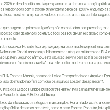
iro de 2026, e desde então, os ataques passaram a dominar a atenção pública
isas relacionadas com o ataque aumentaram cerca de 1200%, enquanto as
 dados mostram um pico elevado de interesse antes do conflito, seguid
s que surgem as primeiras ligações, não como factos comprovados, ma
ocação clara da atenção coletiva, o foco passou de um escândalo compl
de impacto.
va deslocou-se. No entanto, a explicação para essa mudança já entra no ca
ah Nekounam Ghadiri, associou publicamente os ataques militares dos EUA e
 caso Epstein. Segundo afirmou, esta situação serviria para abafar os dese
derosas do "sionismo israelita" e da elite política norte-americana para es
 EUA, Thomas Massie, coautor da Lei de Transparência dos Arquivos Epst
tro lado do mundo não fará com que os arquivos Epstein desapareçam".
Justiça dos Estados Unidos publicou três entrevistas a uma mulher que a
 do Presidente dos EUA, Donald Trump.
tado de interesses estratégicos mais amplos. Por um lado, existe a ideia
ção pública de temas sensíveis, como o caso Epstein. Por outro, há expl