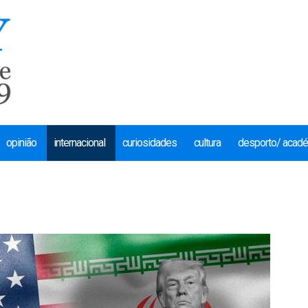
opinião
internacional
curiosidades
cultura
desporto/ acad