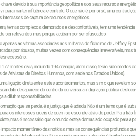
chave devido à sua importância geopolítica e aos seus recursos energét
ir para manter influência e controlo. O que não é, por si só, uma contradição
s interesses de captura de recursos energéticos.
rra, temas complexos, demorados e desconfortáveis, tem uma tendência 
de ser relevantes, mas porque acabam por ser ofuscados.
ão apenas as vítimas associadas aos milhares de ficheiros de Jeffrey Epst
arcadas por abusos, muitas vezes com consequências irreversíveis, mas
desnecessário.
172 mortes civis, incluindo 194 crianças, além disso, terão sido mortos c
as de Ativistas de Direitos Humanos, com sede nos Estados Unidos).
 uma ligação direta entre estes acontecimentos, mas sim o que revelam so
scândalo desaparece do centro da conversa, a indignação pública desloca-
a diluir responsabilidades.
formação que se perde, é a justiça que é adiada. Não é um tema que é subs
ara os interesses crueis de quem se esconde atrás do poder. Para trás f
xiste, mas é necessário que o mundo esteja demasiado ocupado para a pe
 o impacto momentâneo das notícias, mas as consequências profundas que
emente do debate público. Num mundo em que a atenção é limitada, quand