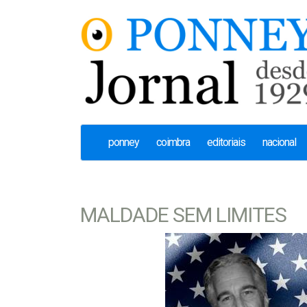
ponney
coimbra
editoriais
nacional
MALDADE SEM LIMITES