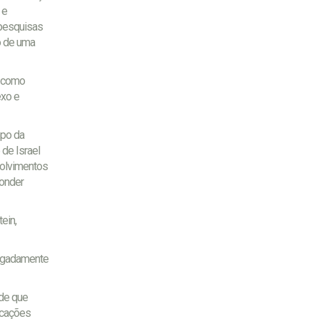
 e
 pesquisas
o de uma
s como
exo e
mpo da
 de Israel
nvolvimentos
conder
ein,
legadamente
 de que
icações