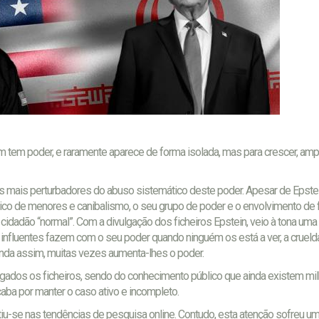
m poder, e raramente aparece de forma isolada, mas para crescer, ampl
 mais perturbadores do abuso sistemático deste poder. Apesar de Epstein
ico de menores e canibalismo, o seu grupo de poder e o envolvimento de 
idadão “normal”. Com a divulgação dos ficheiros Epstein, veio à tona uma
influentes fazem com o seu poder quando ninguém os está a ver, a cruelda
inda assim, muitas vezes aumenta-lhes o poder.
gados os ficheiros, sendo do conhecimento público que ainda existem mi
acaba por manter o caso ativo e incompleto.
letiu-se nas tendências de pesquisa online. Contudo, esta atenção sofreu 