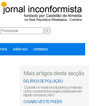
émica
sobre nós
contactos
Mais artigos desta secção
DELÍRIOS DE POLUIÇÃO
O pronto-a-vestir revolucionou a maneira
como consumimos roupa, criada para um
rápido consumo, na U...
O DIABO VESTE PODER