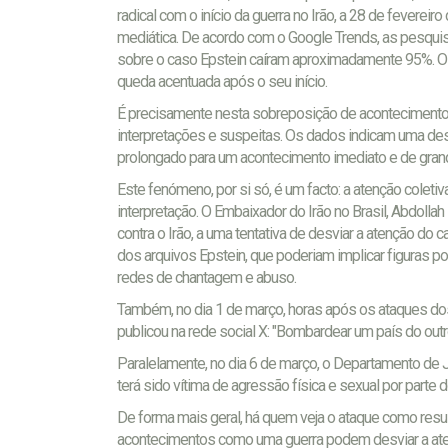
radical com o início da guerra no Irão, a 28 de fevere
mediática. De acordo com o Google Trends, as pesqu
sobre o caso Epstein caíram aproximadamente 95%. Os
queda acentuada após o seu início.
É precisamente nesta sobreposição de acontecimento
interpretações e suspeitas.
Os dados indicam uma desl
prolongado para um acontecimento imediato e de gran
Este fenómeno, por si só, é um facto: a atenção coleti
interpretação. O Embaixador do Irão no Brasil, Abdoll
contra o Irão, a uma tentativa de desviar a atenção do
dos
arquivos Epstein, que poderiam implicar figuras po
redes de chantagem e abuso.
Também, no dia 1 de março, horas após os ataques dos
publicou na rede social X: "Bombardear um país do ou
Paralelamente, no dia 6 de março, o Departamento de 
terá sido vítima de agressão física e sexual por parte
De forma mais geral, há quem veja o ataque como resul
acontecimentos como uma guerra podem desviar a aten