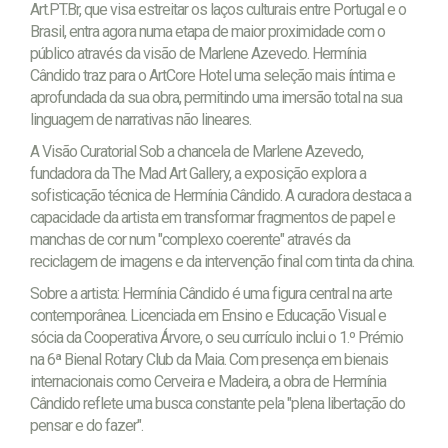
Art.PT.Br, que visa estreitar os laços culturais entre Portugal e o
Brasil, entra agora numa etapa de maior proximidade com o
público através da visão de Marlene Azevedo. Hermínia
Cândido traz para o ArtCore Hotel uma seleção mais íntima e
aprofundada da sua obra, permitindo uma imersão total na sua
linguagem de narrativas não lineares.
A Visão Curatorial Sob a chancela de Marlene Azevedo,
fundadora da The Mad Art Gallery, a exposição explora a
sofisticação técnica de Hermínia Cândido. A curadora destaca a
capacidade da artista em transformar fragmentos de papel e
manchas de cor num "complexo coerente" através da
reciclagem de imagens e da intervenção final com tinta da china.
Sobre a artista: Hermínia Cândido é uma figura central na arte
contemporânea. Licenciada em Ensino e Educação Visual e
sócia da Cooperativa Árvore, o seu currículo inclui o 1.º Prémio
na 6ª Bienal Rotary Club da Maia. Com presença em bienais
internacionais como Cerveira e Madeira, a obra de Hermínia
Cândido reflete uma busca constante pela "plena libertação do
pensar e do fazer".