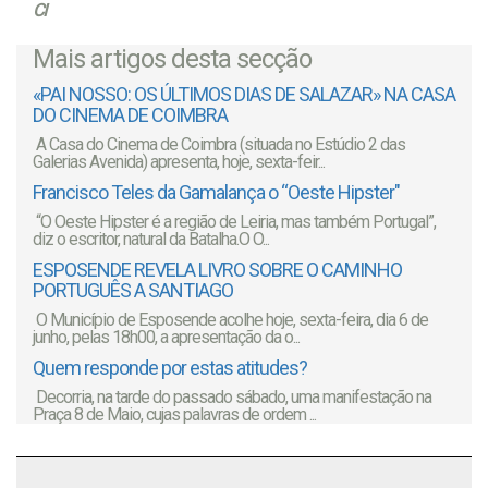
CI
Mais artigos desta secção
«PAI NOSSO: OS ÚLTIMOS DIAS DE SALAZAR» NA CASA
DO CINEMA DE COIMBRA
A Casa do Cinema de Coimbra (situada no Estúdio 2 das
Galerias Avenida) apresenta, hoje, sexta-feir...
Francisco Teles da Gamalança o “Oeste Hipster"
“O Oeste Hipster é a região de Leiria, mas também Portugal”,
diz o escritor, natural da Batalha.O O...
ESPOSENDE REVELA LIVRO SOBRE O CAMINHO
PORTUGUÊS A SANTIAGO
O Município de Esposende acolhe hoje, sexta-feira, dia 6 de
junho, pelas 18h00, a apresentação da o...
Quem responde por estas atitudes?
Decorria, na tarde do passado sábado, uma manifestação na
Praça 8 de Maio, cujas palavras de ordem ...